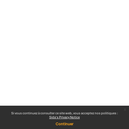
x
Si vous continuez à consulter ce site web, vous acceptez nos politiques :
Sida's Privacy Notice
Continuer