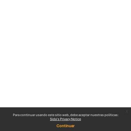
x
Para continuar usando este sitio web, debe aceptar nuestras políticas:
Sida's Privacy Notice
Continuar