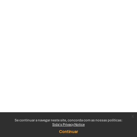
x
Se continuar a navegar neste site, concorda com as nossas políticas:
Sida's Privacy Notice
Continuar