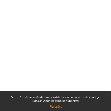
x
Om du fortsätter använda denna webbplats accepterar du våra policys:
Sidas användning av personuppgifter
Fortsätt