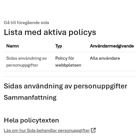
Gå direkt till huvudinnehåll
Gå till föregående sida
Lista med aktiva policys
Namn
Typ
Användarmedgivande
Sidas användning av
Policy för
Alla användare
personuppgifter
webbplatsen
Sidas användning av personuppgifter
Sammanfattning
Hela policytexten
Läs om hur Sida behandlar personuppgifter