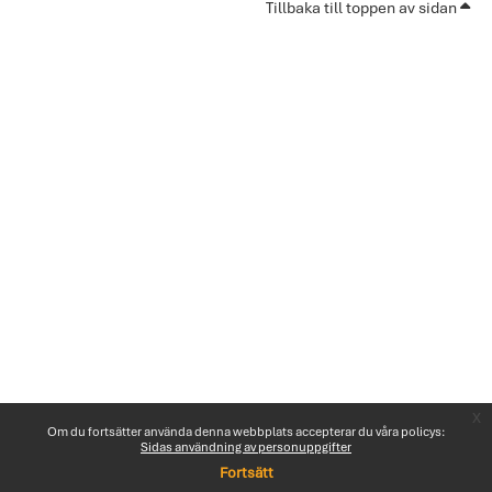
Tillbaka till toppen av sidan
x
Om du fortsätter använda denna webbplats accepterar du våra policys:
Sidas användning av personuppgifter
Fortsätt