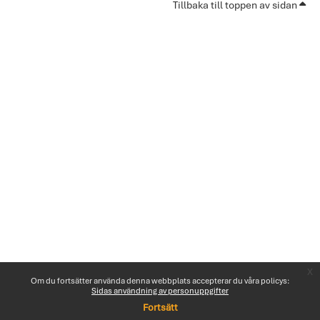
Tillbaka till toppen av sidan
x
Om du fortsätter använda denna webbplats accepterar du våra policys:
Sidas användning av personuppgifter
Fortsätt