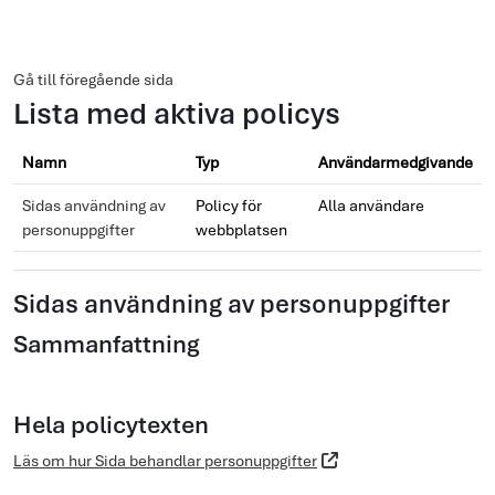
Gå direkt till huvudinnehåll
Gå till föregående sida
Lista med aktiva policys
Namn
Typ
Användarmedgivande
Sidas användning av
Policy för
Alla användare
personuppgifter
webbplatsen
Sidas användning av personuppgifter
Sammanfattning
Hela policytexten
Läs om hur Sida behandlar personuppgifter