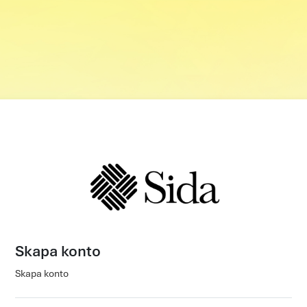
Logga in på Sida ITP portal
Skapa konto
Skapa konto